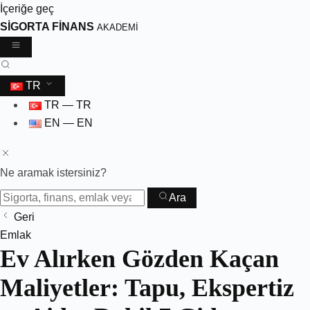
İçeriğe geç
SİGORTA FİNANS
AKADEMİ
TR
TR — TR
EN — EN
Ne aramak istersiniz?
Ara
Geri
Skip
Emlak
Ev Alırken Gözden Kaçan
to
content
Maliyetler: Tapu, Ekspertiz